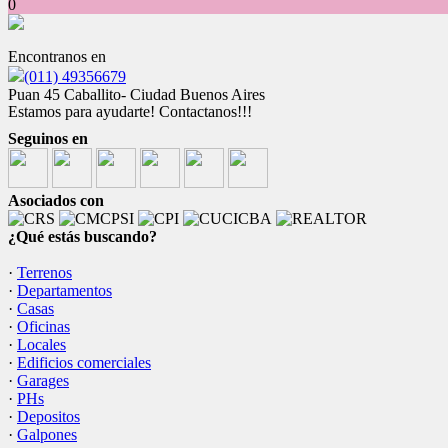
0
Encontranos en
(011) 49356679
Puan 45 Caballito- Ciudad Buenos Aires
Estamos para ayudarte! Contactanos!!!
Seguinos en
Asociados con
¿Qué estás buscando?
·
Terrenos
·
Departamentos
·
Casas
·
Oficinas
·
Locales
·
Edificios comerciales
·
Garages
·
PHs
·
Depositos
·
Galpones